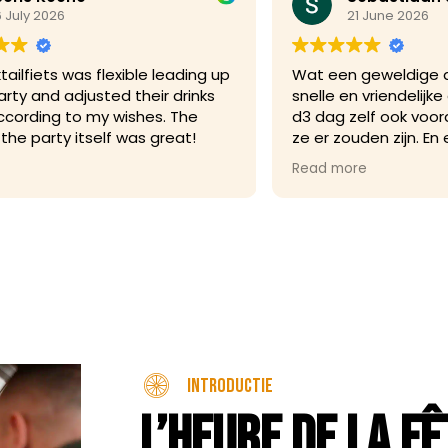
21 June 2026
up
Wat een geweldige avond. Vooraf
On
snelle en vriendelijke communicatie. Op
ve
d3 dag zelf ook vooraf appjes hoe laat
co
ze er zouden zijn. En een geweldige
Co
bartender en heerlijke cocktails.
ba
Read more
Re
le
Introductie
L’heure de la f