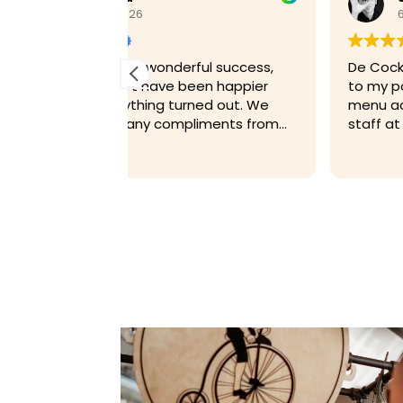
6 July 2026
ful success,
De Cocktailfiets was flexible leading 
een happier
to my party and adjusted their drinks
ned out. We
menu according to my wishes. The
liments from
staff at the party itself was great!
ktail service
 highlights of
astic—friendly,
ng with our
vent. The
 beautifully
g ran smoothly
eally
rganised
effortless you