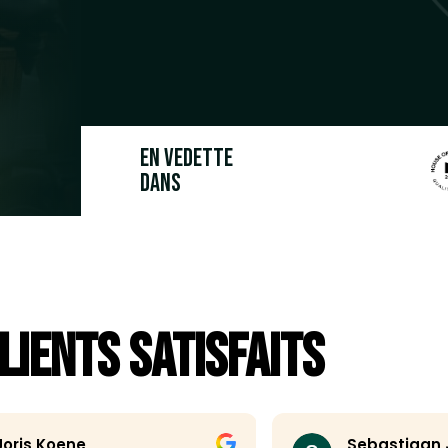
En vedette
dans
lients satisfaits
Sebastiaan Janssens