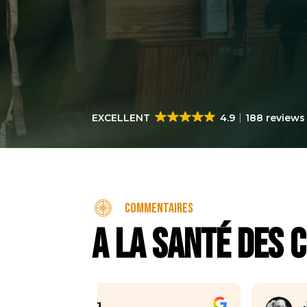
EXCELLENT
4.9
188 reviews
Commentaires
A la santé des c
Joris Koene