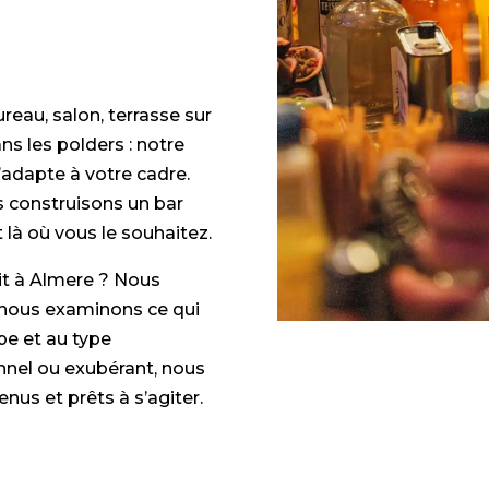
ureau, salon, terrasse sur
ans les polders : notre
s’adapte à votre cadre.
s construisons un bar
à où vous le souhaitez.
it à Almere ? Nous
 nous examinons ce qui
pe et au type
onnel ou exubérant, nous
us et prêts à s’agiter.